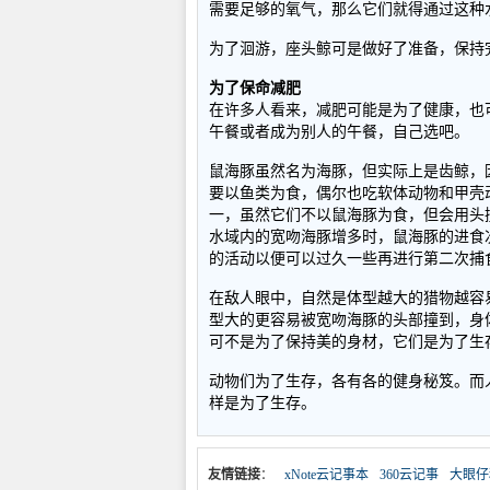
需要足够的氧气，那么它们就得通过这种
为了洄游，座头鲸可是做好了准备，保持
为了保命减肥
在许多人看来，减肥可能是为了健康，也
午餐或者成为别人的午餐，自己选吧。
鼠海豚虽然名为海豚，但实际上是齿鲸，
要以鱼类为食，偶尔也吃软体动物和甲壳
一，虽然它们不以鼠海豚为食，但会用头
水域内的宽吻海豚增多时，鼠海豚的进食
的活动以便可以过久一些再进行第二次捕
在敌人眼中，自然是体型越大的猎物越容
型大的更容易被宽吻海豚的头部撞到，身
可不是为了保持美的身材，它们是为了生
动物们为了生存，各有各的健身秘笈。而
样是为了生存。
友情链接
：
xNote云记事本
360云记事
大眼仔