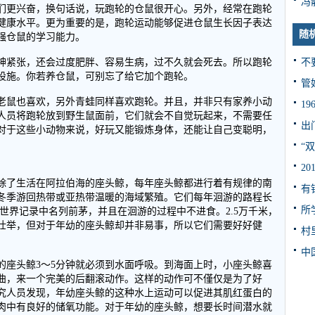
冯
它们更兴奋，换句话说，玩跑轮的仓鼠很开心。另外，经常在跑轮
健康水平。更为重要的是，跑轮运动能够促进仓鼠生长因子表达
随
强仓鼠的学习能力。
不
神紧张，还会过度肥胖、容易生病，过不久就会死去。所以跑轮
设施。你若养仓鼠，可别忘了给它加个跑轮。
管
老鼠也喜欢，另外青蛙同样喜欢跑轮。并且，并非只有家养小动
1
人员将跑轮放到野生鼠面前，它们就会不自觉玩起来，不需要任
出
对于这些小动物来说，好玩又能锻炼身体，还能让自己变聪明，
“
2
除了生活在阿拉伯海的座头鲸，每年座头鲸都进行着有规律的南
有
冬季游回热带或亚热带温暖的海域繁殖。它们每年洄游的路程长
所
的世界记录中名列前茅，并且在洄游的过程中不进食。2.5万千米，
壮举，但对于年幼的座头鲸却并非易事，所以它们需要好好健
村
中
的座头鲸3～5分钟就必须到水面呼吸。到海面上时，小座头鲸喜
曲，来一个完美的后翻滚动作。这样的动作可不僅仅是为了好
究人员发现，年幼座头鲸的这种水上运动可以促进其肌红蛋白的
肉中有良好的储氧功能。对于年幼的座头鲸，想要长时间潜水就