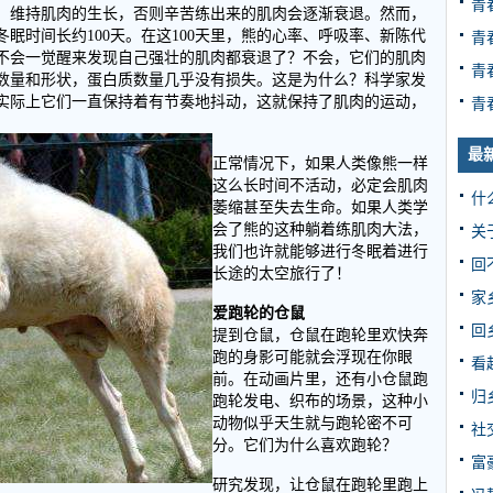
青
，维持肌肉的生长，否则辛苦练出来的肌肉会逐渐衰退。然而，
眠时间长约100天。在这100天里，熊的心率、呼吸率、新陈代
青
不会一觉醒来发现自己强壮的肌肉都衰退了？不会，它们的肌肉
青
数量和形状，蛋白质数量几乎没有损失。这是为什么？科学家发
实际上它们一直保持着有节奏地抖动，这就保持了肌肉的运动，
青
最
正常情况下，如果人类像熊一样
这么长时间不活动，必定会肌肉
什
萎缩甚至失去生命。如果人类学
会了熊的这种躺着练肌肉大法，
关
我们也许就能够进行冬眠着进行
回
长途的太空旅行了！
家
爱跑轮的仓鼠
回
提到仓鼠，仓鼠在跑轮里欢快奔
跑的身影可能就会浮现在你眼
看
前。在动画片里，还有小仓鼠跑
归
跑轮发电、织布的场景，这种小
动物似乎天生就与跑轮密不可
社
分。它们为什么喜欢跑轮？
富
研究发现，让仓鼠在跑轮里跑上