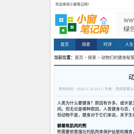
欢迎来到小窗笔记网！
首页
探索
时评
人生
当前位置：
首页
>
探索
> 动物们的健身秘笈
发布时间：2018-11-30 10:11 | 作者：奇闻怪事2
人类为什么要健身？原因有许多。或许是
间。但无论是哪种原因，人类健身与否，
但动物不是，健身对于它们来说，关乎生
躺着练肌肉的熊
熊需要依靠强壮的肌肉来保护幼崽和捕食