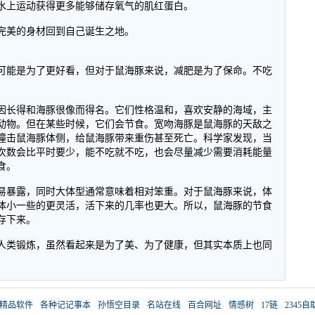
水上运动获得更多能够储存氧气的肌红蛋白。
完美的身材回到自己诞生之地。
可能是为了更好看，但对于鼠海豚来说，减肥是为了保命。不吃
因长得和海豚很像而得名。它们性格温和，喜欢安静的海域，主
动物。但在某些时候，它们会节食。宽吻海豚是鼠海豚的天敌之
撞击鼠海豚体侧，给鼠海豚带来重伤甚至死亡。科学家发现，当
次数会比平时要少，能不吃就不吃，也会尽量减少需要消耗能量
食。
易暴露，同时大体型通常意味着相对笨重。对于鼠海豚来说，体
体小一些的更灵活，活下来的几率也更大。所以，鼠海豚的节食
存下来。
人类锻炼，虽然看起来是为了美、为了健康，但其实本质上也同
精品软件
各种记记事本
孙悟空目录
名站在线
百合网址
情感树
17链
2345自