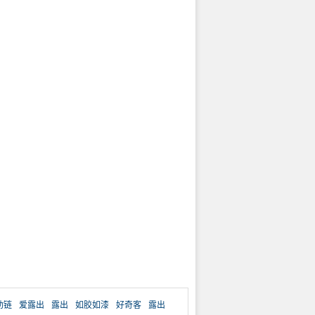
助链
爱露出
露出
如胶如漆
好奇客
露出