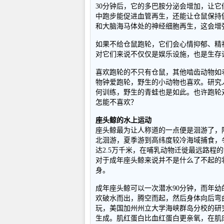
30分钟后，它的多巴胺分泌会增加，让
中跑步能促进血管再生，还能让仓鼠保持
和大脑海马体处的神经细胞再生，这会增
如果不给仓鼠跑轮，它们会心情抑郁、精
对它们来说不仅仅是娱乐设施，也是生存
喜欢跑轮的不只有仓鼠，其他啮齿动物如
物钟爱跑轮，野生的小动物也喜欢。研究
何训练，野生的青蛙也是如此。也许跑轮
怎能不喜欢？
座头鲸的水上运动
座头鲸最为让人称道的一点便是洄游了，
北洄游，夏季游到高纬度较冷海域捕食，
达2.5万千米，在哺乳动物迁徙最远路程
对于成年座头鲸来说并不是什么了不起的
身。
成年座头鲸可以一次潜水90分钟，而年幼
欢破水而出，腾空而起，然后身体向后弯
玩，美国加州州立大学海峡群岛分校的研
生成。肌红蛋白比血红蛋白更亲氧，在肌