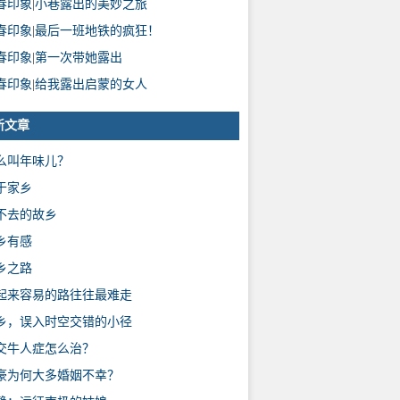
春印象
|
小巷露出的美妙之旅
春印象
|
最后一班地铁的疯狂！
春印象
|
第一次带她露出
春印象
|
给我露出启蒙的女人
新文章
么叫年味儿？
于家乡
不去的故乡
乡有感
乡之路
起来容易的路往往最难走
乡，误入时空交错的小径
交牛人症怎么治？
豪为何大多婚姻不幸？