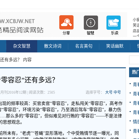
小
笑
店
一
杂文智慧
散文诗词
名言美句
笑话幽默
”还有多远？ 内容
热
“零容忍”还有多远？
青
文月刊2016年12期 | 阅读次数：2505
选择字号：
大号
中号
青
青
出现的频率较高：买官卖官“零容忍”，走私闯关“零容忍”，高考作
害“零容忍”，环境污染“零容忍”，乃至酒后驾车“零容忍”，暴力伤
青
……那么多的“零容忍”，但似难见对行贿的“零容忍”——不是法律
情
的思想观念。
青
所未有，“老虎”“苍蝇”显形落地，个中受贿情节逐一曝光，同