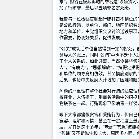
象”。但谷在被起诉时的罪名是“涉嫌贪污
加了行贿罪，最后以五项罪名定死缓。
我曾与一位检察官聊起行贿打击不到位的问
是公款行贿，以单位、部门、地区组织名
地方和单位，由党组织会议讨论送钱事项
作需要，协调好关系，促进发展。
“公关”成功后单位自然得到一定的好处，
领导人的账上，同时“公贿”中也不乏个人
了个人关系的，如此好事，当然令某些领
人”，“有魄力”，“思想解放”，“搞得
和单位的领导竞相仿效，甚至摸底别家的
后果，也给中央反腐大计增加了困难和阻
问题的严重性在整个社会对行贿的适应性
校择业、入伍提干，到商务活动中的招投
物联系在一起。行贿现象已像病毒一样侵
眼下大家都痛恨贪官和受贿行为，但自己
宽容、理解和同情，甚至在一定程度上鼓
后，尤其是这十多年，“老虎”“苍蝇”被抓
“苍蝇”又不断滋生和长大，原因多方面