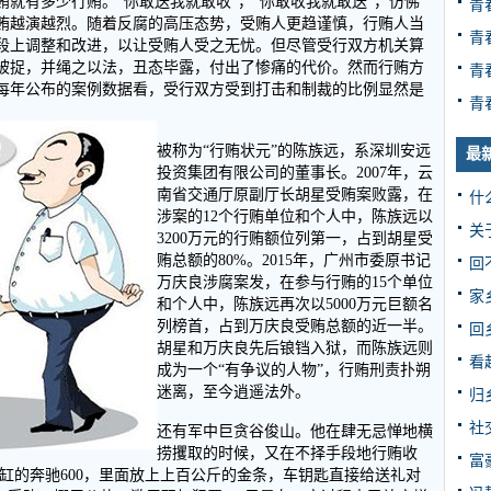
就有多少行贿。“你敢送我就敢收”，“你敢收我就敢送”，仿佛
青
贿越演越烈。随着反腐的高压态势，受贿人更趋谨慎，行贿人当
青
段上调整和改进，以让受贿人受之无忧。但尽管受行双方机关算
被捉，并绳之以法，丑态毕露，付出了惨痛的代价。然而行贿方
青
每年公布的案例数据看，受行双方受到打击和制裁的比例显然是
青
被称为“行贿状元”的陈族远，系深圳安远
最
投资集团有限公司的董事长。2007年，云
南省交通厅原副厅长胡星受贿案败露，在
什
涉案的12个行贿单位和个人中，陈族远以
关
3200万元的行贿额位列第一，占到胡星受
贿总额的80%。2015年，广州市委原书记
回
万庆良涉腐案发，在参与行贿的15个单位
家
和个人中，陈族远再次以5000万元巨额名
列榜首，占到万庆良受贿总额的近一半。
回
胡星和万庆良先后锒铛入狱，而陈族远则
看
成为一个“有争议的人物”，行贿刑责扑朔
迷离，至今逍遥法外。
归
社
还有军中巨贪谷俊山。他在肆无忌惮地横
捞攫取的时候，又在不择手段地行贿收
富
二缸的奔驰600，里面放上上百公斤的金条，车钥匙直接给送礼对