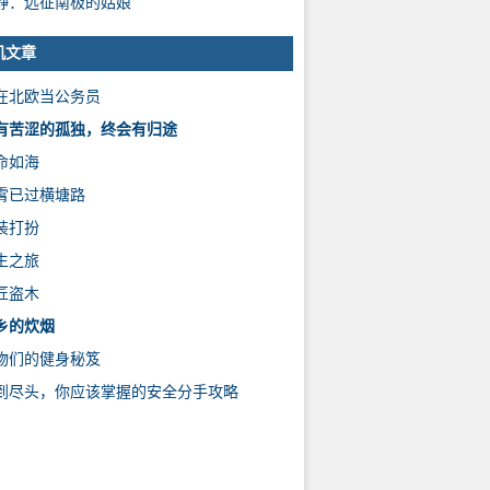
静：远征南极的姑娘
机文章
在北欧当公务员
有苦涩的孤独，终会有归途
命如海
霄已过横塘路
装打扮
生之旅
匠盗木
乡的炊烟
物们的健身秘笈
到尽头，你应该掌握的安全分手攻略