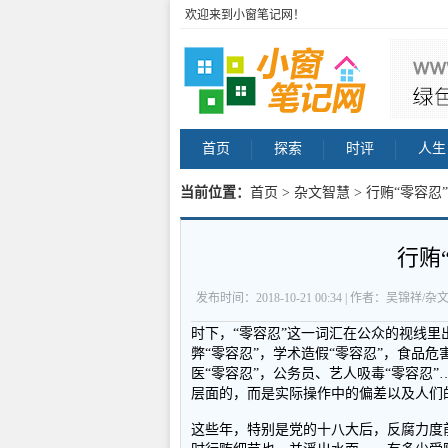
欢迎来到小窗笔记网！
首页
探索
时评
人生
当前位置：
首页
>
杂文智慧
> 行贿“零容忍
行贿
发布时间：2018-10-21 00:34 | 作者：吴锦祥/杂
时下，“零容忍”这一词汇在公众的视线里
弊“零容忍”，学术造假“零容忍”，食品危
医“零容忍”，公务员、艺人吸毒“零容忍”
层面的，而是实际操作中的偏差以及人们
这些年，特别是党的十八大后，反腐力度前