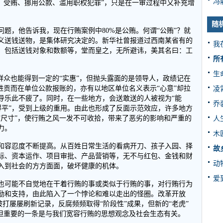
冯
、受贿、挪用公款、滥用职权犯罪”，只是在一审过程中又补充增
随
题，他告诉我，现在行贿案例中80%是公贿。何谓“公贿”？就
义送钱送物，是集体研究决定的。新华社曾报道过西南某省有的
我
，包括送钱对象和数额等，堂而皇之，无所避讳，美其名曰：工
所
生
群众也能得到一定的“实惠”，但抛头露面的是领导人，政绩记在
进贡而在单位公款报账的，亦有以地区单位名义表示“心意”却拉
凌
导乐此不疲了。同时，在一些地方，会送敢送的人被视为“能
乔
定摆得平”，受到上级的重用。由此也形成了反面示范效应，许多地方
“尺寸”，使行贿之风一发不可收拾，带来了恶劣的影响和严重的
人
力。
木
和容忍度不断提高。从百姓日常生活的看病开刀、孩子入园、择
故
标、资本运作、项目审批、产品营销等，无不与红包、金钱和财
动
入到社会的方方面面，破坏健康的机体。
爱
也可能不自觉地在干着行贿的事或类似于行贿的事，对行贿行为
励和支持，由此陷入了一个悖论和难以走出的怪圈。改革开放
被打屡屡刷新记录，反腐频频取得“阶段性”成果，但新的“老虎”
，但重要的一条是与我们宽容行贿的思想观念及社会生态有关。