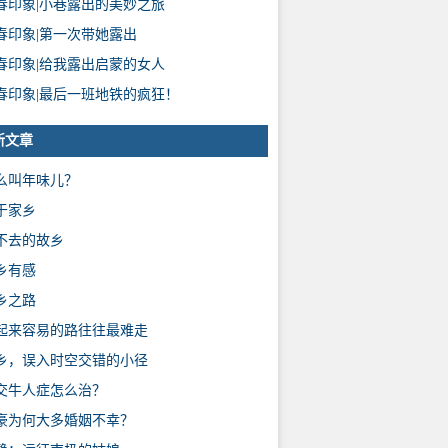
春印象
|
小巷露出的美妙之旅
春印象
|
第一次带她露出
春印象
|
给我露出启蒙的女人
春印象
|
最后一班地铁的疯狂！
新文章
么叫年味儿？
于家乡
不去的故乡
乡有感
乡之路
起来容易的路往往最难走
乡，误入时空交错的小径
交牛人症怎么治？
豪为何大多婚姻不幸？