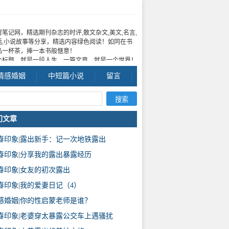
窗笔记网，精选期刊杂志的时评,散文杂文,美文,名言,
话,小说故事等分享，精选内容绿色阅读！如同在书
品一杯茶，捧一本书般惬意！
个标题，就是一段人生，一篇文章，就是一个世界！
情感婚姻
中短篇小说
留言
门文章
春印象
|
露出新手：记一次地铁露出
春印象
|
分享我的露出暴露经历
春印象
|
女友的初次露出
春印象
|
我的爱妻日记（4）
感婚姻
|
你的性启蒙老师是谁？
春印象
|
老婆穿太暴露公交车上遇骚扰