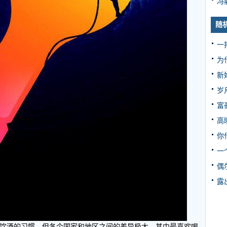
冯
随
一
为
新
岁
富
高
你
一
偶
露
有饮酒的习惯，但各个国家和地区之间的差异极大。其中最喜欢喝