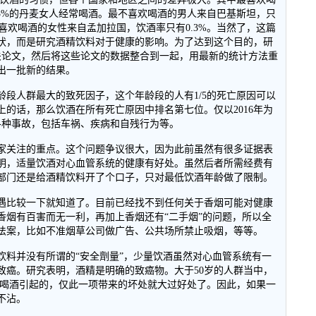
5.3%的丹麦女人经常喝酒。最不喜欢喝酒的男人来自巴基斯坦，只
不喜欢喝酒的女性来自孟加拉国，饮酒率只有0.3%。当然了，这篇
状，而是研究酒精饮料对于健康的影响。为了达到这个目的，研
相关论文，然后将这些论文的数据整合到一起，用最新的统计方法重
出一批新的结果。
年龄段人群最大的致死因子，这个年龄段的人有1/5的死亡原因可以
的话，那么饮酒在所有死亡原因中排名第七位。仅以2016年为
各种事故，包括车祸、疾病和自残行为等。
家关注的重点。这个问题争议很大，因为此前虽然有很多证据表
明，适量饮酒对心血管系统的健康有好处。虽然后者所需经费有
部门还是给酒精饮料开了个口子，只对最低饮酒年龄做了限制。
遇比较一下就知道了。目前已经找不到任何关于香烟可能对健康
香烟有百害而无一利，再加上香烟还有“二手烟”的问题，所以全
法案，比如不准烟草公司做广告、公共场所禁止吸烟，等等。
饮料并没有所谓的“安全劑量”，少量饮酒虽然对心血管系统有一
致癌。研究表明，酒精是明确的致癌物。大于50岁的人群当中，
症都是喝酒引起的，仅此一项带来的坏处就大过好处了。因此，如果一
不沾。