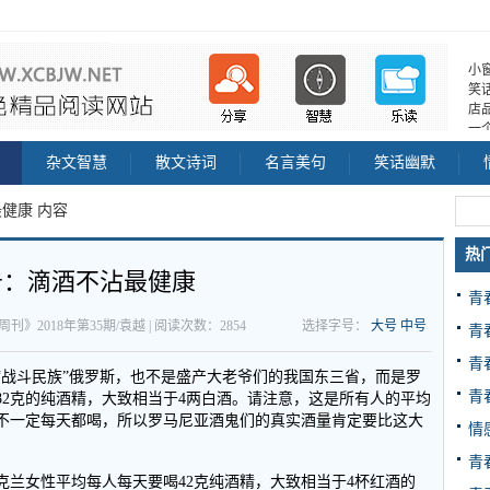
小
笑
店
一
杂文智慧
散文诗词
名言美句
笑话幽默
健康 内容
热
告：滴酒不沾最健康
青
活周刊》2018年第35期/袁越 | 阅读次数：2854
选择字号：
大号
中号
青
青
“战斗民族”俄罗斯，也不是盛产大老爷们的我国东三省，而是罗
青
82克的纯酒精，大致相当于4两白酒。请注意，这是所有人的平均
不一定每天都喝，所以罗马尼亚酒鬼们的真实酒量肯定要比这大
情
青
克兰女性平均每人每天要喝42克纯酒精，大致相当于4杯红酒的