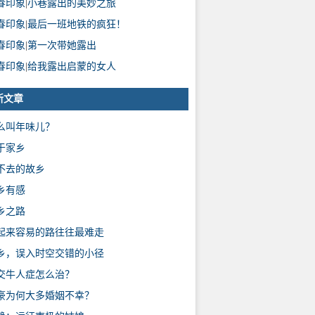
春印象
|
小巷露出的美妙之旅
春印象
|
最后一班地铁的疯狂！
春印象
|
第一次带她露出
春印象
|
给我露出启蒙的女人
新文章
么叫年味儿？
于家乡
不去的故乡
乡有感
乡之路
起来容易的路往往最难走
乡，误入时空交错的小径
交牛人症怎么治？
豪为何大多婚姻不幸？