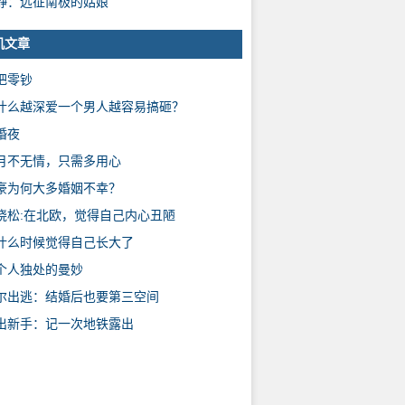
静：远征南极的姑娘
机文章
把零钞
什么越深爱一个男人越容易搞砸？
婚夜
月不无情，只需多用心
豪为何大多婚姻不幸？
晓松:在北欧，觉得自己内心丑陋
什么时候觉得自己长大了
个人独处的曼妙
尔出逃：结婚后也要第三空间
出新手：记一次地铁露出