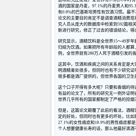
酒的国家是丹麦，97.1%的丹麦男人和9
有0.8%的巴基斯坦男性有饮酒习惯。最
论文的主要目的肯定不是调查酒精消费现
究人员从庞大的数据库中检索到592篇
新进行研究，修正了过去的错误结论，得
研究显示，酒精饮料是全世界15～49岁
归结为饮酒。如果把所有年龄段的人都算上
例，全世界就有280万人死于酒精引发的
这其中，饮酒和疾病之间的关系肯定是大
明酒精害处很多，但同时也有不少研究证
很多都是酒厂提供的，但世界各国的卫生
这个口子开得有多大呢？只要和香烟的待
有益的论文了，所有的研究无一例外证明
世界几乎所有的国家都制定了严格的控烟
但是，这篇论文颠覆了此前的看法，酒精
定的好处，但同时也有更多的坏处，比如
27.1%的女性癌症和18.9%的男性癌
个人想要健康长寿的话，那么他最好滴酒