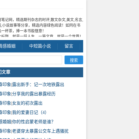
窗笔记网，精选期刊杂志的时评,散文杂文,美文,名言,
话,小说故事等分享，精选内容绿色阅读！如同在书
品一杯茶，捧一本书般惬意！
个标题，就是一段人生，一篇文章，就是一个世界！
情感婚姻
中短篇小说
留言
门文章
春印象
|
露出新手：记一次地铁露出
春印象
|
分享我的露出暴露经历
春印象
|
女友的初次露出
春印象
|
我的爱妻日记（4）
感婚姻
|
你的性启蒙老师是谁？
春印象
|
老婆穿太暴露公交车上遇骚扰