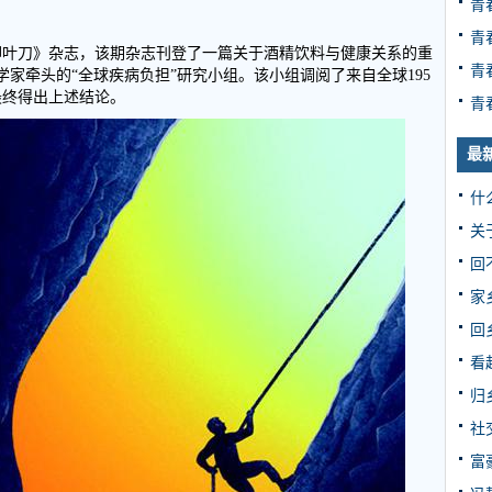
青
青
的《柳叶刀》杂志，该期杂志刊登了一篇关于酒精饮料与健康关系的重
青
家牵头的“全球疾病负担”研究小组。该小组调阅了来自全球195
最终得出上述结论。
青
最
什
关
回
家
回
看
归
社
富